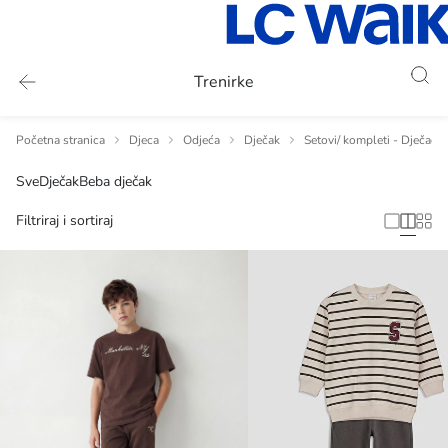
Trenirke
Početna stranica
Djeca
Odjeća
Dječak
Setovi/ kompleti - Dječaci
Sve
Dječak
Beba dječak
Filtriraj i sortiraj