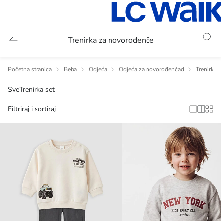
Trenirka za novorođenče
Početna stranica
Beba
Odjeća
Odjeća za novorođenčad
Trenirka 
Sve
Trenirka set
Filtriraj i sortiraj