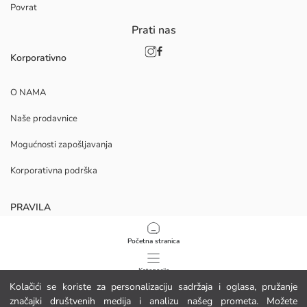
Povrat
Prati nas
Korporativno
O NAMA
Naše prodavnice
Mogućnosti zapošljavanja
Korporativna podrška
PRAVILA
Politika privatnosti i sigurnosti podataka
Početna stranica
Uvjeti korištenja
Kategorije
Kolačići se koriste za personalizaciju sadržaja i oglasa, pružanje
Politika kolačića
značajki društvenih medija i analizu našeg prometa. Možete
Moja košarica