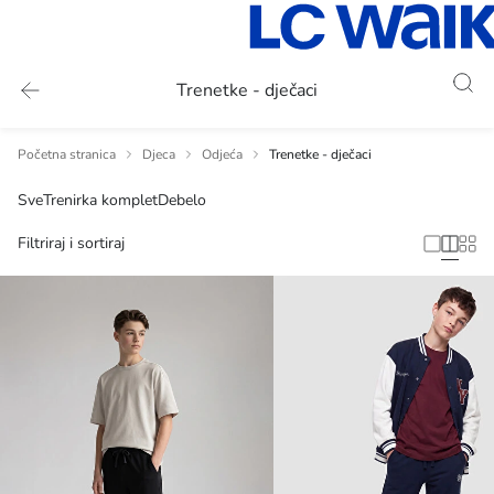
Trenetke - dječaci
Početna stranica
Djeca
Odjeća
Trenetke - dječaci
Sve
Trenirka komplet
Debelo
Filtriraj i sortiraj