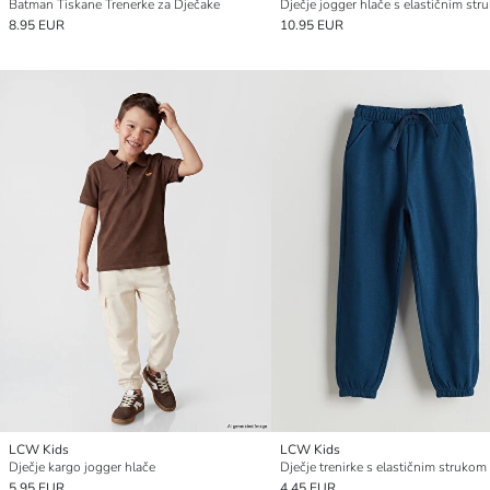
Batman Tiskane Trenerke za Dječake
Dječje jogger hlače s elastičnim st
8.95 EUR
10.95 EUR
LCW Kids
LCW Kids
Dječje kargo jogger hlače
Dječje trenirke s elastičnim strukom
5.95 EUR
4.45 EUR