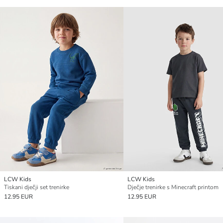
LCW Kids
LCW Kids
Tiskani dječji set trenirke
Dječje trenirke s Minecraft printom
12.95 EUR
12.95 EUR