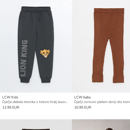
LCW Kids
LCW baby
Dječje debele trenirke s tiskom Kralj lavova i elastičnim strukom
12.95 EUR
10.95 EUR