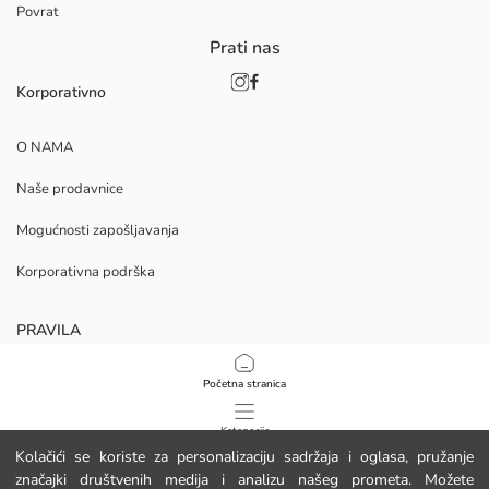
Povrat
Prati nas
Korporativno
O NAMA
Naše prodavnice
Mogućnosti zapošljavanja
Korporativna podrška
PRAVILA
Politika privatnosti i sigurnosti podataka
Početna stranica
Uvjeti korištenja
Kategorije
Kolačići se koriste za personalizaciju sadržaja i oglasa, pružanje
Politika kolačića
značajki društvenih medija i analizu našeg prometa. Možete
Moja košarica