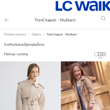
Trenč kaputi - Muškarci
Početna stranica
Odjeća
Trenč kaputi - Muškarci
Sve
Muškarac
Djevojka
Žena
Filtriraj i sortiraj