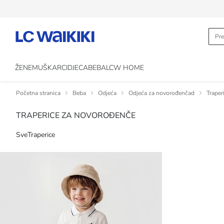
ŽENE
MUŠKARCI
DJECA
BEBA
LCW HOME
Početna stranica
Beba
Odjeća
Odjeća za novorođenčad
Traper
TRAPERICE ZA NOVOROĐENČE
Sve
Traperice