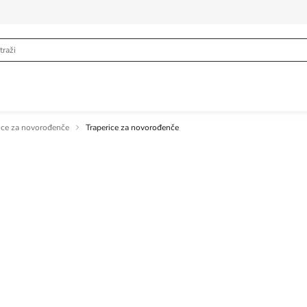
ice za novorođenče
Traperice za novorođenče