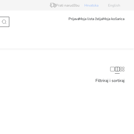
Prati narudžbu
Hrvatska
English
Prijava
Moja lista želja
Moja košarica
Filtriraj i sortiraj