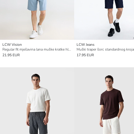
LCW Vision
LCW Jeans
Regular fit mješavina lana muške kratke hlače
Muški traper šorc standardnog kroja
21.95 EUR
17.95 EUR