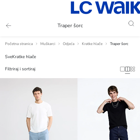
Traper šorc
Početna stranica
Muškarci
Odjeća
Kratke hlače
Traper šorc
Sve
Kratke hlače
Filtriraj i sortiraj