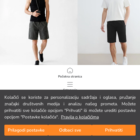
Početna stranica
LCW Jeans
LCWAIKIKI Classic
Muški traper šorc širokog kroja
Regularne muške kratke hlače
16.95 EUR
16.95 EUR
Kategorije
Kolačići se koriste za personalizaciju sadržaja i oglasa, pružanje
značajki društvenih medija i analizu našeg prometa. Možete
Moja košarica
1
/
646
prihvatiti sve kolačiće opcijom "Prihvati" ili možete urediti postavke
opcijom "Postavke kolačića".
Pravila o kolačićima
Prilagodi postavke
Odbaci sve
Prihvatiti