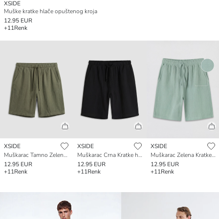
XSIDE
Muške kratke hlače opuštenog kroja
12.95 EUR
+11
Renk
XSIDE
XSIDE
XSIDE
Muškarac Tamno Zelena Kratke hlače
Muškarac Crna Kratke hlače
Muškarac Zelena Kratke hlače
12.95 EUR
12.95 EUR
12.95 EUR
+11
Renk
+11
Renk
+11
Renk