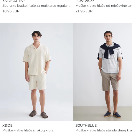
XSIDE ACTIVE
LCW Vision
Sportske kratke hlače za muškarce regularnog kroja
10.95 EUR
21.95 EUR
XSIDE
SOUTHBLUE
Muške kratke hlače širokog kroja
Muške kratke hlače standardnog kro