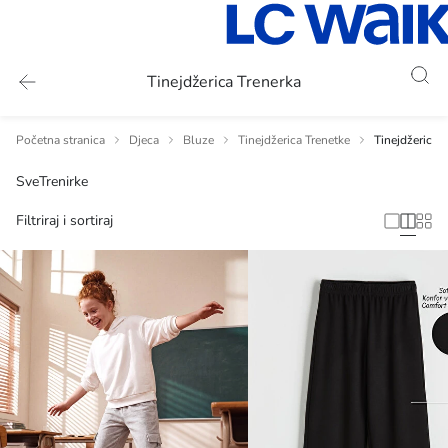
Tinejdžerica Trenerka
Početna stranica
Djeca
Bluze
Tinejdžerica Trenetke
Tinejdžerica 
Sve
Trenirke
Filtriraj i sortiraj