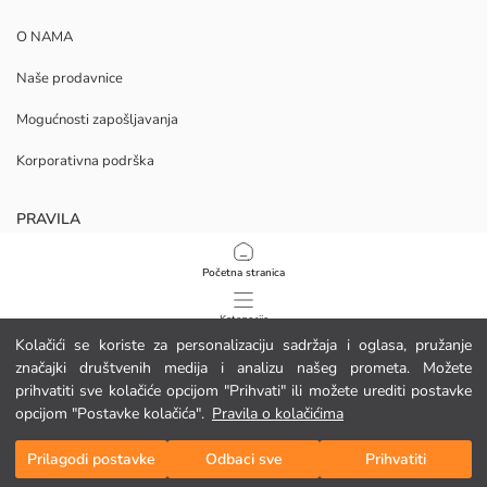
O NAMA
Naše prodavnice
Mogućnosti zapošljavanja
Korporativna podrška
PRAVILA
Politika privatnosti i sigurnosti podataka
Početna stranica
Uvjeti korištenja
Kategorije
Kolačići se koriste za personalizaciju sadržaja i oglasa, pružanje
Politika kolačića
značajki društvenih medija i analizu našeg prometa. Možete
Moja košarica
1
/
13
prihvatiti sve kolačiće opcijom "Prihvati" ili možete urediti postavke
Preuzmite našu aplikaciju
opcijom "Postavke kolačića".
Pravila o kolačićima
Prilagodi postavke
Odbaci sve
Prihvatiti