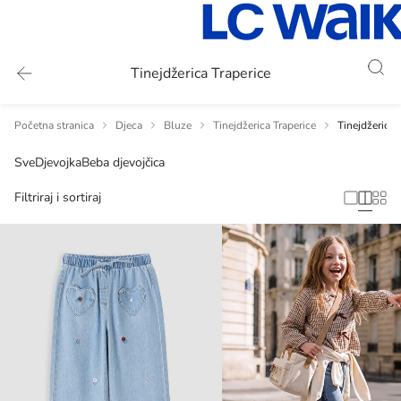
Tinejdžerica Traperice
Početna stranica
Djeca
Bluze
Tinejdžerica Traperice
Tinejdžerica 
Sve
Djevojka
Beba djevojčica
Filtriraj i sortiraj