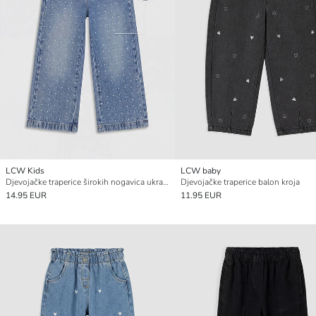
LCW Kids
LCW baby
Djevojačke traperice širokih nogavica ukrašene kristalima
Djevojačke traperice balon kroja
14.95 EUR
11.95 EUR