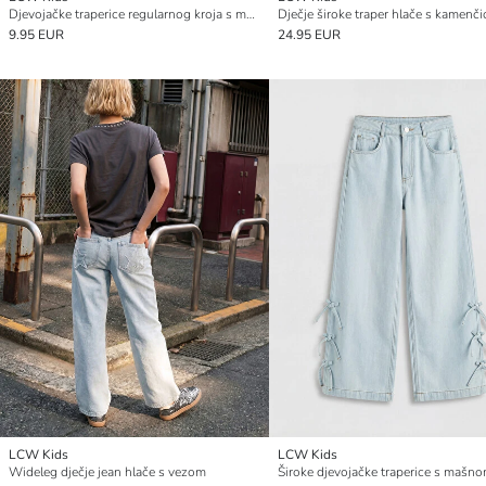
Djevojačke traperice regularnog kroja s mašnom
Dječje široke traper hlače s kamenč
9.95 EUR
24.95 EUR
LCW Kids
LCW Kids
Wideleg dječje jean hlače s vezom
Široke djevojačke traperice s mašn