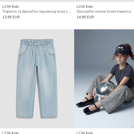
LCW Kids
LCW Kids
Traperice za djevojčice regularnog kroja s čipkastim detaljima
Djevojačke vezene široke traperice
12.95 EUR
14.95 EUR
LCW Kids
LCW Kids