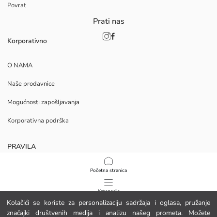
Povrat
Prati nas
Korporativno
O NAMA
Naše prodavnice
Mogućnosti zapošljavanja
Korporativna podrška
PRAVILA
Politika privatnosti i sigurnosti podataka
Početna stranica
Uvjeti korištenja
Kategorije
Kolačići se koriste za personalizaciju sadržaja i oglasa, pružanje
Politika kolačića
značajki društvenih medija i analizu našeg prometa. Možete
Moja košarica