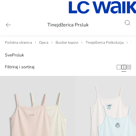
Tinejdžerica Prsluk
Početna stranica
Djeca
Bustier topovi
Tinejdžerica Potkošulja
Tin
Sve
Prsluk
Filtriraj i sortiraj