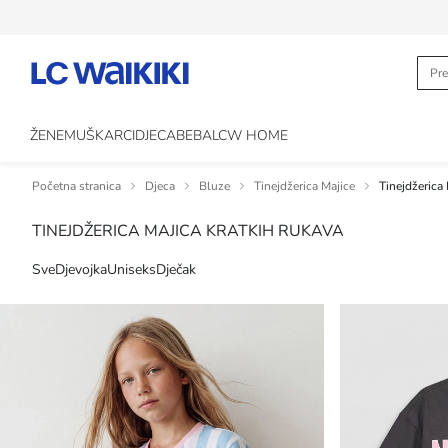
ŽENE
MUŠKARCI
DJECA
BEBA
LCW HOME
Početna stranica
Djeca
Bluze
Tinejdžerica Majice
Tinejdžerica 
TINEJDŽERICA MAJICA KRATKIH RUKAVA
Sve
Djevojka
Uniseks
Dječak