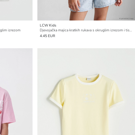
LCW Kids
uglim izrezom
Djevojačka majica kratkih rukava s okruglim izrezom i tiskom
4.45 EUR