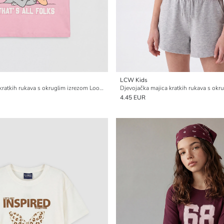
LCW Kids
Djevojačka majica kratkih rukava s okruglim izrezom Looney Tunes s tiskom
4.45 EUR