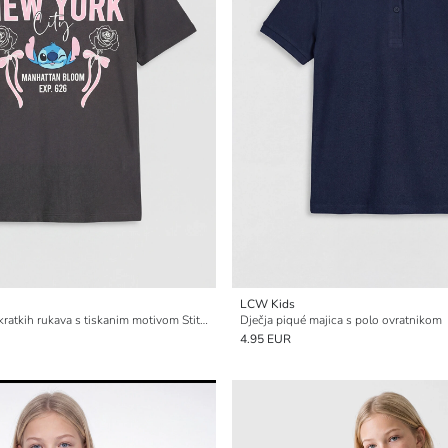
LCW Kids
Djevojačka majica kratkih rukava s tiskanim motivom Stitcha
Dječja piqué majica s polo ovratnikom
4.95 EUR