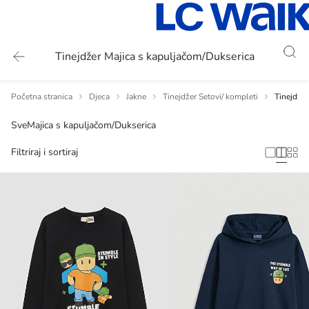
Tinejdžer Majica s kapuljačom/Dukserica
Početna stranica
Djeca
Jakne
Tinejdžer Setovi/ kompleti
Tinejdžer
Sve
Majica s kapuljačom/Dukserica
Filtriraj i sortiraj