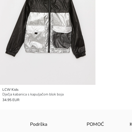
LCW Kids
Dječja kabanica s kapuljačom blok boja
34.95 EUR
Podrška
POMOĆ
K