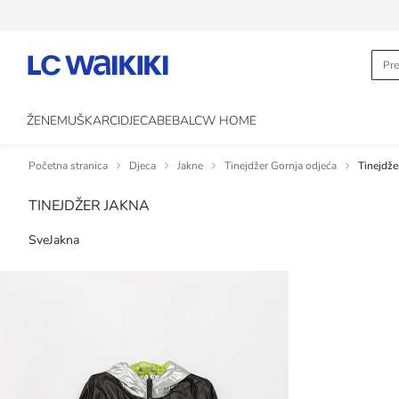
ŽENE
MUŠKARCI
DJECA
BEBA
LCW HOME
Početna stranica
Djeca
Jakne
Tinejdžer Gornja odjeća
Tinejdže
TINEJDŽER JAKNA
Sve
Jakna