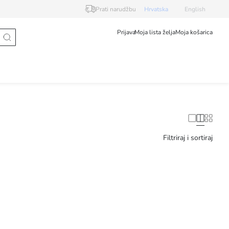
Prati narudžbu
Hrvatska
English
Prijava
Moja lista želja
Moja košarica
Filtriraj i sortiraj