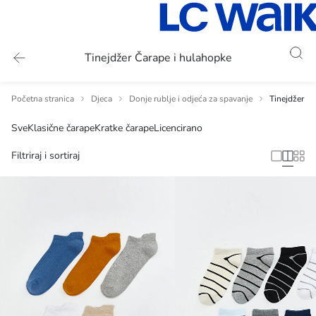
Tinejdžer Čarape i hulahopke
Početna stranica
Djeca
Donje rublje i odjeća za spavanje
Tinejdžer Č
Sve
Klasične čarape
Kratke čarape
Licencirano
Filtriraj i sortiraj