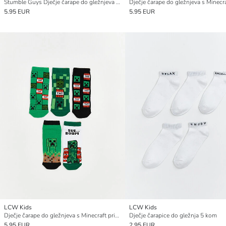
Stumble Guys Dječje čarape do gležnjeva s uzorkom, pakiranje od 5
5.95 EUR
5.95 EUR
LCW Kids
LCW Kids
Dječje čarape do gležnjeva s Minecraft printom, pakiranje od 5
Dječje čarapice do gležnja 5 kom
5.95 EUR
2.95 EUR