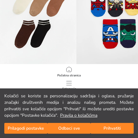
LCW Kids
LCW Kids
Početna stranica
Dječje čarapice do gležnja 5 kom
2.95 EUR
2.95 EUR
Kategorije
Kolačići se koriste za personalizaciju sadržaja i oglasa, pružanje
značajki društvenih medija i analizu našeg prometa. Možete
Moja košarica
1
/
143
prihvatiti sve kolačiće opcijom "Prihvati" ili možete urediti postavke
opcijom "Postavke kolačića".
Pravila o kolačićima
Prilagodi postavke
Odbaci sve
Prihvatiti