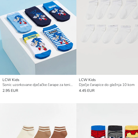
LCW Kids
LCW Kids
Sonic uzorkovane dječačke čarape za tenisice, pakiranje od 5 komada
Dječje čarapice do gležnja 10 kom
2.95 EUR
4.45 EUR