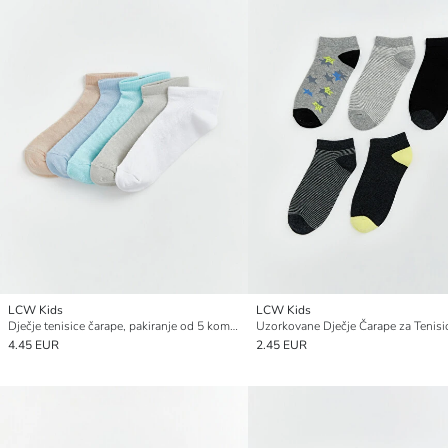
LCW Kids
LCW Kids
Dječje tenisice čarape, pakiranje od 5 komada
4.45 EUR
2.45 EUR