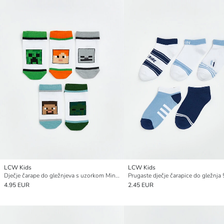
LCW Kids
LCW Kids
Dječje čarape do gležnjeva s uzorkom Minecrafta, pakiranje od 5
Prugaste dječje čarapice do gležnja
4.95 EUR
2.45 EUR