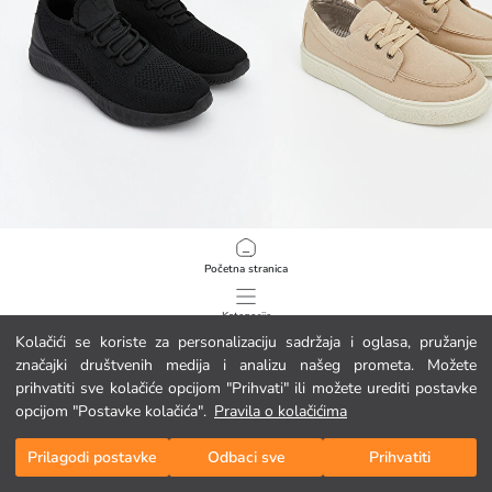
LCW STEPS
LCW STEPS
Početna stranica
Muške sportske tenisice s mrežastim detaljima
Muške sportske cipele s vezicama
12.95 EUR
17.95 EUR
Kategorije
Kolačići se koriste za personalizaciju sadržaja i oglasa, pružanje
značajki društvenih medija i analizu našeg prometa. Možete
Moja košarica
1
/
256
prihvatiti sve kolačiće opcijom "Prihvati" ili možete urediti postavke
opcijom "Postavke kolačića".
Pravila o kolačićima
Prilagodi postavke
Odbaci sve
Prihvatiti