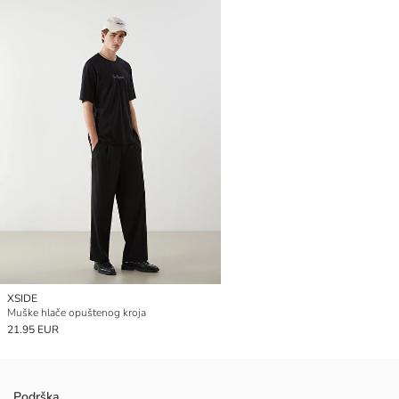
XSIDE
Muške hlače opuštenog kroja
21.95 EUR
Podrška