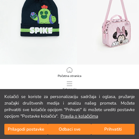
LCW ACCESSORIES
LCW ACCESSORIES
Početna stranica
Brawl Stars tiskana dječja pletena kapa
6.95 EUR
7.95 EUR
Kategorije
Kolačići se koriste za personalizaciju sadržaja i oglasa, pružanje
značajki društvenih medija i analizu našeg prometa. Možete
Moja košarica
1
/
21568
prihvatiti sve kolačiće opcijom "Prihvati" ili možete urediti postavke
opcijom "Postavke kolačića".
Pravila o kolačićima
Prilagodi postavke
Odbaci sve
Prihvatiti