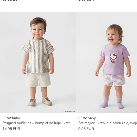
LCW baby
LCW baby
Prugasti mušelinski komplet košulje i kratkih hlača za bebe dječake
14.95 EUR
9.95 EUR