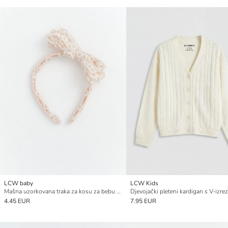
LCW baby
LCW Kids
Mašna uzorkovana traka za kosu za bebu djevojčicu
Djevojački pleteni kardigan s V-izr
4.45 EUR
7.95 EUR