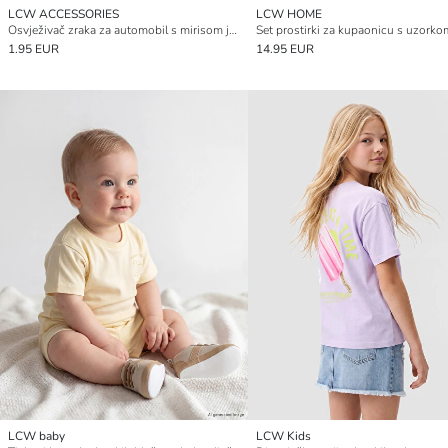
LCW ACCESSORIES
LCW HOME
Osvježivač zraka za automobil s mirisom jasmina 8 ml
1.95 EUR
14.95 EUR
LCW baby
LCW Kids