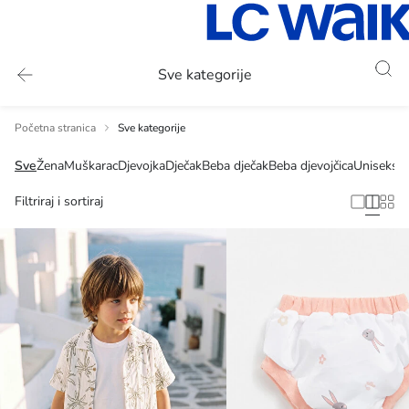
Sve kategorije
Početna stranica
Sve kategorije
Sve
Žena
Muškarac
Djevojka
Dječak
Beba dječak
Beba djevojčica
Uniseks
T
Filtriraj i sortiraj