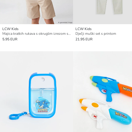
LCW Kids
LCW Kids
Majica kratkih rukava s okruglim izrezom s tiskom
Dječji muški set s printom
5.95 EUR
21.95 EUR