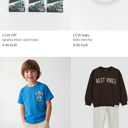
LCW JOY
LCW baby
Igračka trkaći automobil
Bebi trenirke
4.45 EUR
8.95 EUR