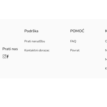
Podrška
POMOĆ
K
Prati narudžbu
FAQ
Prati nas
Kontaktni obrazac
Povrat
N
M
K