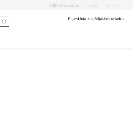
Prati narudžbu
Hrvatska
English
Prijava
Moja lista želja
Moja košarica