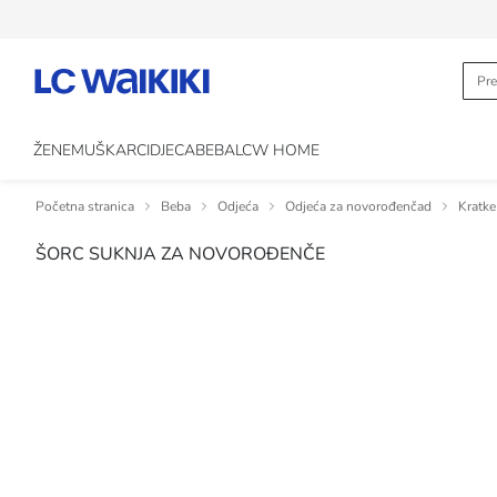
ŽENE
MUŠKARCI
DJECA
BEBA
LCW HOME
Početna stranica
Beba
Odjeća
Odjeća za novorođenčad
Kratke
ŠORC SUKNJA ZA NOVOROĐENČE