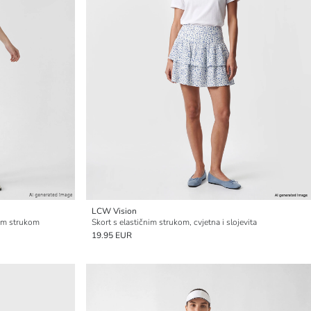
LCW Vision
nim strukom
Skort s elastičnim strukom, cvjetna i slojevita
19.95 EUR