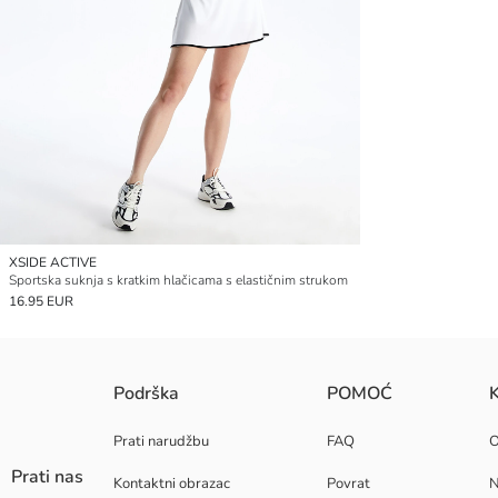
XSIDE ACTIVE
Sportska suknja s kratkim hlačicama s elastičnim strukom
16.95 EUR
Podrška
POMOĆ
K
Prati narudžbu
FAQ
Prati nas
Kontaktni obrazac
Povrat
N