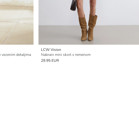
LCW Vision
i vezenim detaljima
Nabrani mini skort s remenom
29.95 EUR