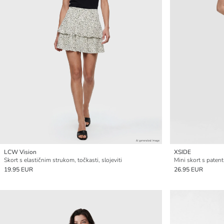
LCW Vision
XSIDE
Skort s elastičnim strukom, točkasti, slojeviti
Mini skort s paten
19.95 EUR
26.95 EUR