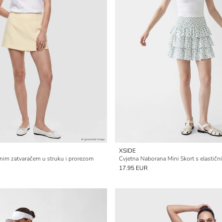
XSIDE
tnim zatvaračem u struku i prorezom
Cvjetna Naborana Mini Skort s elastič
17.95 EUR