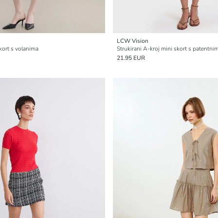
LCW Vision
kort s volanima
Strukirani A-kroj mini skort s patentn
21.95 EUR