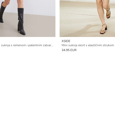
XSIDE
Kratka karirana tvid suknja s remenom i patentnim zatvaračem
Mini suknja skort s elastičnim strukom 
34.95 EUR