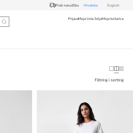
Prati narudžbu
Hrvatska
English
Prijava
Moja lista želja
Moja košarica
Filtriraj i sortiraj