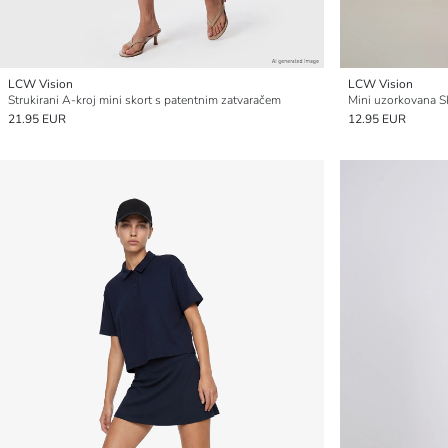
LCW Vision
LCW Vision
Strukirani A-kroj mini skort s patentnim zatvaračem
Mini uzorkovana S
21.95 EUR
12.95 EUR