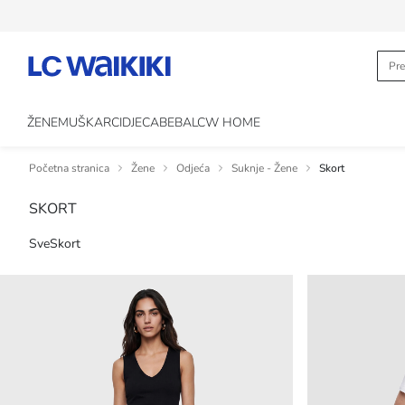
ŽENE
MUŠKARCI
DJECA
BEBA
LCW HOME
Početna stranica
Žene
Odjeća
Suknje - Žene
Skort
SKORT
Sve
Skort