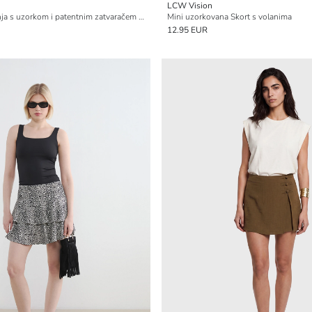
LCW Vision
Ženska kratka suknja s uzorkom i patentnim zatvaračem u struku
Mini uzorkovana Skort s volanima
12.95 EUR