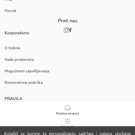
Povrat
Prati nas
Korporativno
O NAMA
Naše prodavnice
Mogućnosti zapošljavanja
Korporativna podrška
PRAVILA
Politika privatnosti i sigurnosti podataka
Početna stranica
Uvjeti korištenja
Kategorije
Kolačići se koriste za personalizaciju sadržaja i oglasa, pružanje