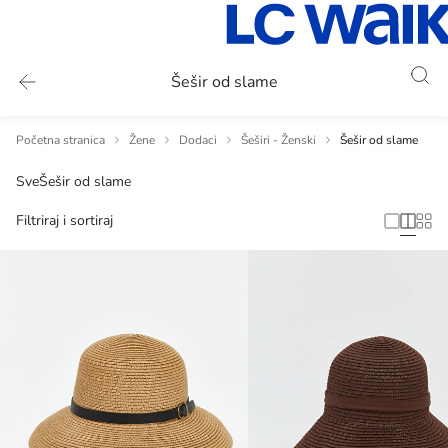
Šešir od slame
Početna stranica
Žene
Dodaci
Šeširi - Ženski
Šešir od slame
Sve
Šešir od slame
Filtriraj i sortiraj