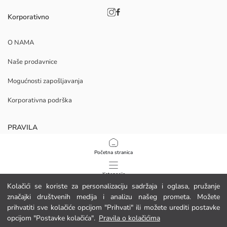
Korporativno
O NAMA
Naše prodavnice
Mogućnosti zapošljavanja
Korporativna podrška
PRAVILA
Politika privatnosti i sigurnosti podataka
Početna stranica
Uvjeti korištenja
Kategorije
Kolačići se koriste za personalizaciju sadržaja i oglasa, pružanje
Politika kolačića
značajki društvenih medija i analizu našeg prometa. Možete
Moja košarica
1
/
10
prihvatiti sve kolačiće opcijom "Prihvati" ili možete urediti postavke
Preuzmite našu aplikaciju
opcijom "Postavke kolačića".
Pravila o kolačićima