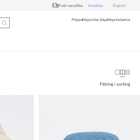
Prati narudžbu
Hrvatska
English
Prijava
Moja lista želja
Moja košarica
Filtriraj i sortiraj