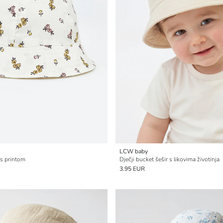
LCW baby
 s printom
Dječji bucket šešir s likovima životinja
3.95 EUR