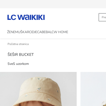
ŽENE
MUŠKARCI
DJECA
BEBA
LCW HOME
Početna stranica
ŠEŠIR BUCKET
Sve
S uzorkom