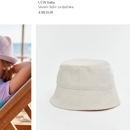
LCW baby
Vezeni šešir za dječaka
4.95 EUR