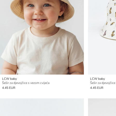
LCW baby
LCW baby
Šešir za djevojčice s vezom cvijeća
Šešir za djevojčice
4.45 EUR
4.45 EUR