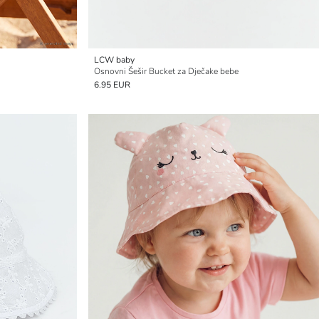
LCW baby
Osnovni Šešir Bucket za Dječake bebe
6.95 EUR