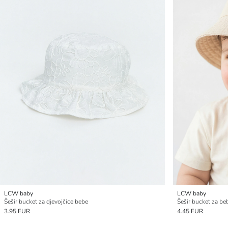
LCW baby
LCW baby
Šešir bucket za djevojčice bebe
Šešir bucket za be
3.95 EUR
4.45 EUR