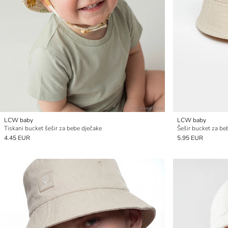
LCW baby
LCW baby
Tiskani bucket šešir za bebe dječake
Šešir bucket za be
4.45 EUR
5.95 EUR