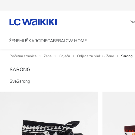
ŽENE
MUŠKARCI
DJECA
BEBA
LCW HOME
Početna stranica
Žene
Odjeća
Odjeća za plažu - Žene
Sarong
SARONG
Sve
Sarong