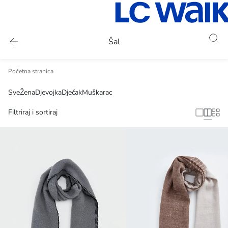
Šal
Početna stranica
Sve
Žena
Djevojka
Dječak
Muškarac
Filtriraj i sortiraj