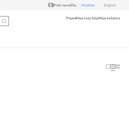
Prati narudžbu
Hrvatska
English
Prijava
Moja lista želja
Moja košarica