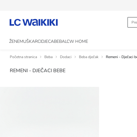
ŽENE
MUŠKARCI
DJECA
BEBA
LCW HOME
Početna stranica
Beba
Dodaci
Beba dječak
Remeni - Dječaci b
REMENI - DJEČACI BEBE