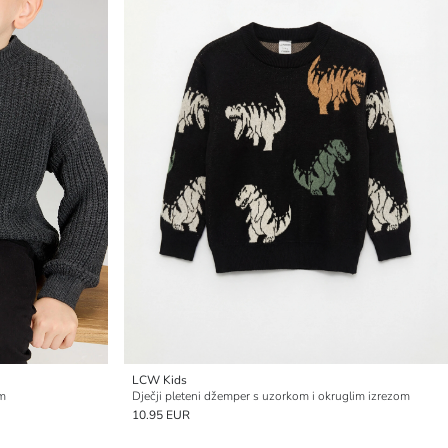
LCW Kids
om
Dječji pleteni džemper s uzorkom i okruglim izrezom
10.95 EUR