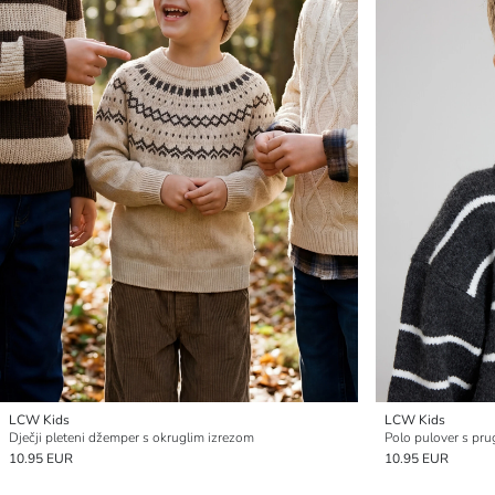
LCW Kids
LCW Kids
Dječji pleteni džemper s okruglim izrezom
Polo pulover s pru
10.95 EUR
10.95 EUR