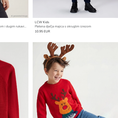
LCW Kids
Dječji pleteni džemper s okruglim izrezom i dugim rukavima s tiskom
Pletena dječja majica s okruglim izrezom
10.95 EUR