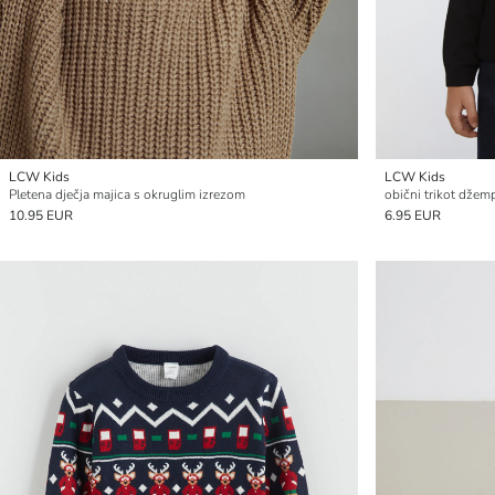
LCW Kids
LCW Kids
Pletena dječja majica s okruglim izrezom
obični trikot džem
10.95 EUR
6.95 EUR