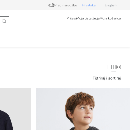
Prati narudžbu
Hrvatska
English
Prijava
Moja lista želja
Moja košarica
Filtriraj i sortiraj