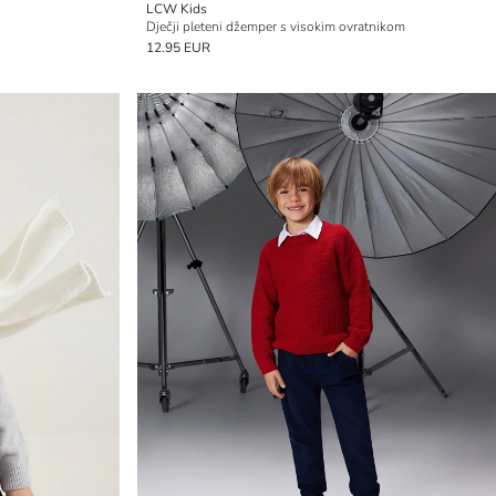
LCW Kids
Dječji pleteni džemper s visokim ovratnikom
12.95 EUR