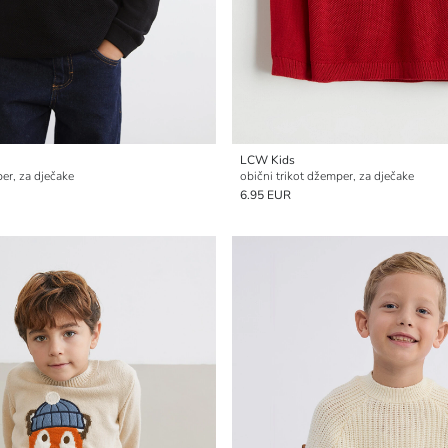
LCW Kids
per, za dječake
obični trikot džemper, za dječake
6.95 EUR