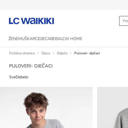
ŽENE
MUŠKARCI
DJECA
BEBA
LCW HOME
Početna stranica
Djeca
Odjeća
Puloveri- dječaci
PULOVERI- DJEČACI
Sve
Debelo