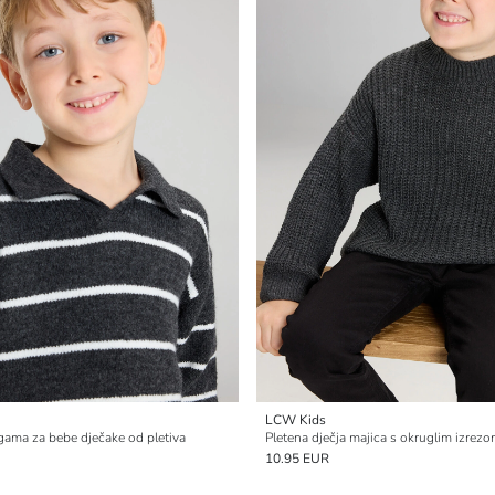
LCW Kids
gama za bebe dječake od pletiva
Pletena dječja majica s okruglim izrez
10.95 EUR