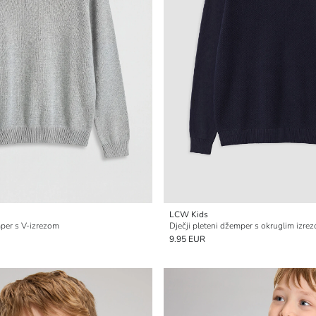
LCW Kids
mper s V-izrezom
Dječji pleteni džemper s okruglim izre
9.95 EUR