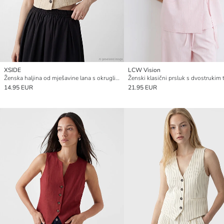
XSIDE
LCW Vision
Ženska haljina od mješavine lana s okruglim ovratnikom
14.95 EUR
21.95 EUR