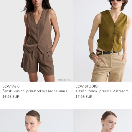
LCW Vision
LCW STUDIO
Ženski klasični prsluk od mješavine lana s V-izrezom
Klasični ženski prsluk s V-izrezom
16.95 EUR
17.95 EUR