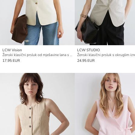
LCW Vision
LCW STUDIO
Ženski klasični prsluk od mješavine lana s V-izrezom
17.95 EUR
24.95 EUR