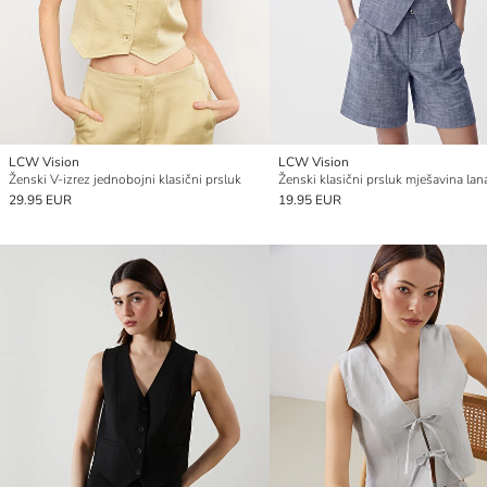
LCW Vision
LCW Vision
Ženski V-izrez jednobojni klasični prsluk
Ženski klasični prsluk mješavina lan
29.95 EUR
19.95 EUR