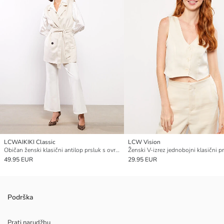
LCWAIKIKI Classic
LCW Vision
Običan ženski klasični antilop prsluk s ovratnikom jakne
Ženski V-izrez jednobojni klasični p
49.95 EUR
29.95 EUR
Podrška
Prati narudžbu