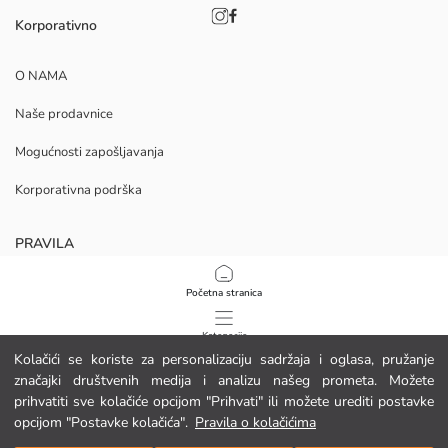
Korporativno
O NAMA
Naše prodavnice
Mogućnosti zapošljavanja
Korporativna podrška
PRAVILA
Politika privatnosti i sigurnosti podataka
Početna stranica
Uvjeti korištenja
Kategorije
Kolačići se koriste za personalizaciju sadržaja i oglasa, pružanje
Politika kolačića
značajki društvenih medija i analizu našeg prometa. Možete
Moja košarica
1
/
45
prihvatiti sve kolačiće opcijom "Prihvati" ili možete urediti postavke
Preuzmite našu aplikaciju
opcijom "Postavke kolačića".
Pravila o kolačićima