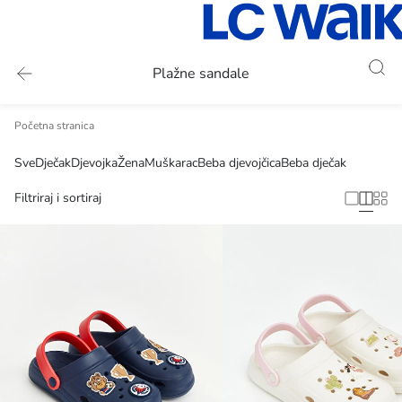
Plažne sandale
Početna stranica
Sve
Dječak
Djevojka
Žena
Muškarac
Beba djevojčica
Beba dječak
Filtriraj i sortiraj