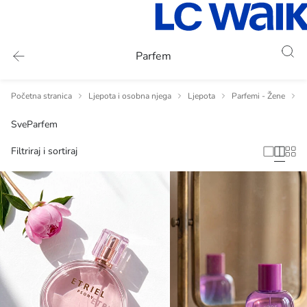
Parfem
Početna stranica
Ljepota i osobna njega
Ljepota
Parfemi - Žene
P
Sve
Parfem
Filtriraj i sortiraj