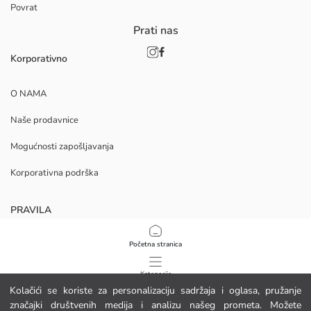
Povrat
Prati nas
Korporativno
O NAMA
Naše prodavnice
Mogućnosti zapošljavanja
Korporativna podrška
PRAVILA
Politika privatnosti i sigurnosti podataka
Početna stranica
Uvjeti korištenja
Kategorije
Kolačići se koriste za personalizaciju sadržaja i oglasa, pružanje
Politika kolačića
značajki društvenih medija i analizu našeg prometa. Možete
Moja košarica