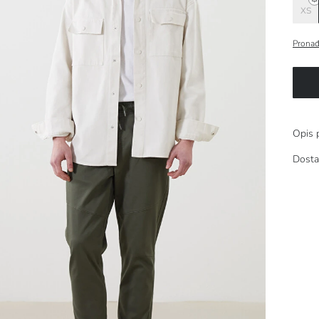
XS
Pronađ
Opis 
Dosta