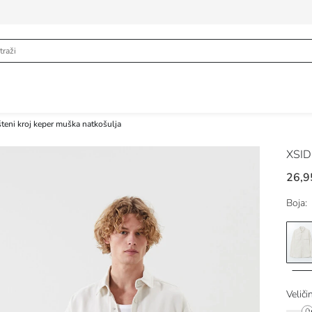
teni kroj keper muška natkošulja
XSI
26,9
Boja:
Veliči