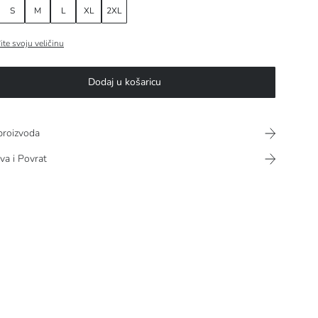
S
M
L
XL
2XL
ite svoju veličinu
Dodaj u košaricu
proizvoda
va i Povrat