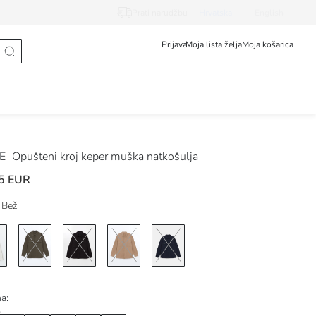
Prati narudžbu
Hrvatska
English
Prijava
Moja lista želja
Moja košarica
DE
Opušteni kroj keper muška natkošulja
5 EUR
Bež
na: