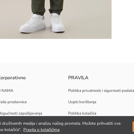
ma sprijeda. Ima dva džepa s preklopom i gumbom na prsima.
orporativno
PRAVILA
O NAMA
Politika privatnosti i sigurnosti podat
aše prodavnice
Uvjeti korištenja
ogućnosti zapošljavanja
Politika kolačića
jki društvenih medija i analizu našeg prometa. Možete prihvatiti sve
orporativna podrška
e kolačića".
Pravila o kolačićima