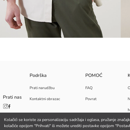
Muška natkošulja s kragnom košulje i dugim rukavima, kopčanje gumbi
Podrška
POMOĆ
K
Prati narudžbu
FAQ
Prati nas
Kontaktni obrazac
Povrat
N
Glavna Tkanina:
Podrijetlo:
M
Dobavljač:
Marka:
Kolačići se koriste za personalizaciju sadržaja i oglasa, pružanje znača
K
Spol:
kolačiće opcijom "Prihvati" ili možete urediti postavke opcijom "Postavk
Kroj: