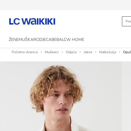
ŽENE
MUŠKARCI
DJECA
BEBA
LCW HOME
Početna stranica
Muškarci
Odjeća
Jakna
Natkošulja
Opuš