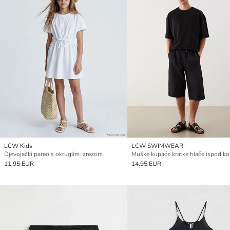
LCW Kids
LCW SWIMWEAR
Djevojački pareo s okruglim izrezom
Muške kupaće kratke hlače ispod ko
11.95 EUR
14.95 EUR