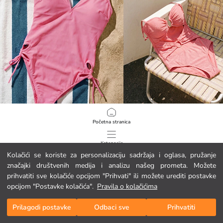
LCW DREAM
LCW DREAM
Početna stranica
Ženski kupaći kostim s izrezima i vezicama
16.95 EUR
16.95 EUR
Kategorije
Kolačići se koriste za personalizaciju sadržaja i oglasa, pružanje
značajki društvenih medija i analizu našeg prometa. Možete
Moja košarica
1
/
402
prihvatiti sve kolačiće opcijom "Prihvati" ili možete urediti postavke
opcijom "Postavke kolačića".
Pravila o kolačićima
Prilagodi postavke
Odbaci sve
Prihvatiti