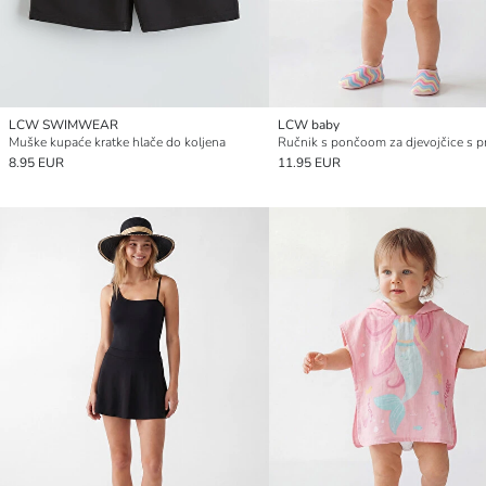
LCW SWIMWEAR
LCW baby
Muške kupaće kratke hlače do koljena
Ručnik s pončoom za djevojčice s p
8.95 EUR
11.95 EUR