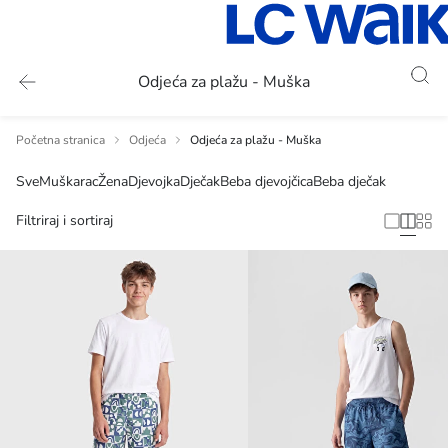
Odjeća za plažu - Muška
Početna stranica
Odjeća
Odjeća za plažu - Muška
Sve
Muškarac
Žena
Djevojka
Dječak
Beba djevojčica
Beba dječak
Filtriraj i sortiraj