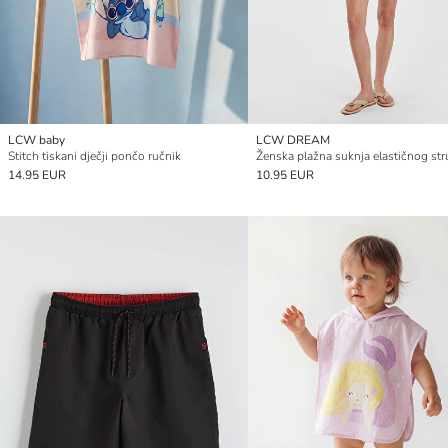
LCW baby
LCW DREAM
Stitch tiskani dječji pončo ručnik
Ženska plažna suknja elastičnog str
14.95 EUR
10.95 EUR