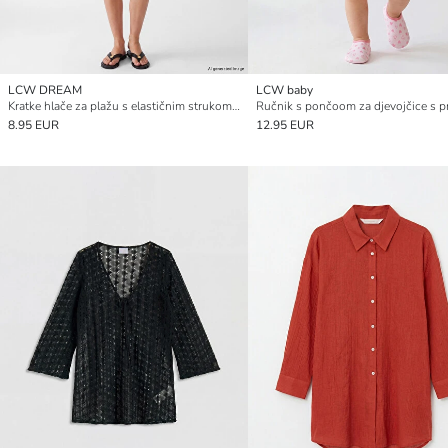
LCW DREAM
LCW baby
Kratke hlače za plažu s elastičnim strukom i cvjetnim uzorkom
Ručnik s pončoom za djevojčice s p
8.95 EUR
12.95 EUR