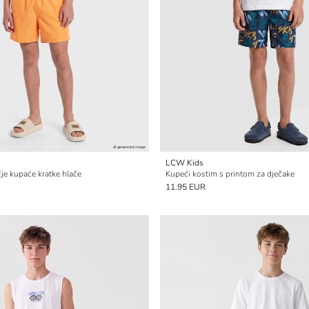
LCW Kids
čje kupaće kratke hlače
Kupeći kostim s printom za dječake
11.95 EUR