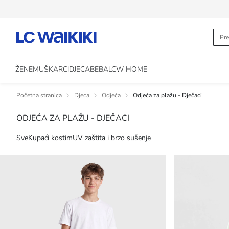
ŽENE
MUŠKARCI
DJECA
BEBA
LCW HOME
Početna stranica
Djeca
Odjeća
Odjeća za plažu - Dječaci
ODJEĆA ZA PLAŽU - DJEČACI
Sve
Kupaći kostim
UV zaštita i brzo sušenje