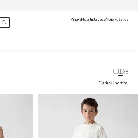
Prati narudžbu
Hrvatska
English
Prijava
Moja lista želja
Moja košarica
Filtriraj i sortiraj