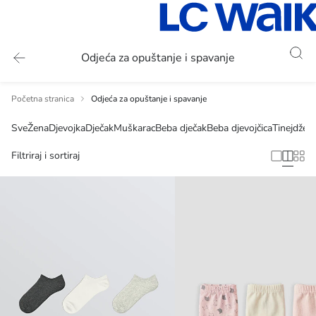
Odjeća za opuštanje i spavanje
Početna stranica
Odjeća za opuštanje i spavanje
Sve
Žena
Djevojka
Dječak
Muškarac
Beba dječak
Beba djevojčica
Tinejdžeri
Filtriraj i sortiraj