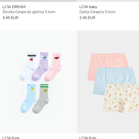
LCW DREAM
LCW baby
Ženske čarape do gležnja 5 kom
Dječje čarapice 5 kom
3.45 EUR
2.45 EUR
LCW Kids
LCW Kids