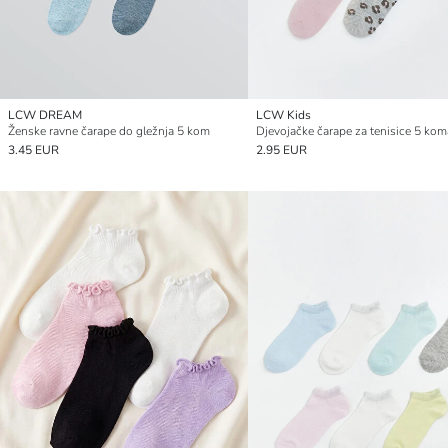
LCW DREAM
LCW Kids
Ženske ravne čarape do gležnja 5 kom
Djevojačke čarape za tenisice 5 ko
3.45 EUR
2.95 EUR