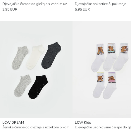
Djevojačke čarape do gležnja s voćnim uzorkom, pakiranje od 5 komada
Djevojačke bokserice 3-pakiranje
3.95 EUR
5.95 EUR
LCW DREAM
LCW Kids
Ženske čarape do gležnja s uzorkom 5 kom