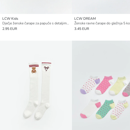
LCW Kids
LCW DREAM
Dječje ženske čarape za papuče s detaljima mašne (5 kom)
Ženske ravne čarape do gležnja 5 k
2.95 EUR
3.45 EUR