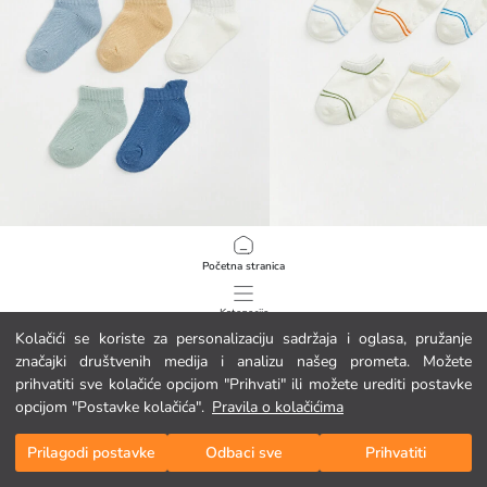
LCW baby
LCW Kids
Početna stranica
Bebine dječačke čarape za tenisice, pakiranje od 5 komada
Dječje prugaste čarapice 5 kom
2.45 EUR
2.45 EUR
Kategorije
Kolačići se koriste za personalizaciju sadržaja i oglasa, pružanje
značajki društvenih medija i analizu našeg prometa. Možete
Moja košarica
1
/
2427
prihvatiti sve kolačiće opcijom "Prihvati" ili možete urediti postavke
opcijom "Postavke kolačića".
Pravila o kolačićima
Prilagodi postavke
Odbaci sve
Prihvatiti