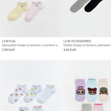
LCW Kids
LCW ACCESSORIES
Djevojačke čarape za tenisice s uzorkom srca, pakiranje od 5 komada
2.95 EUR
4.45 EUR