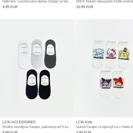
Nabrane i uzorkovane dječje čarape za tenisice, pakiranje od 5 komada
Stitch tiskani djevojački kratki pidž
4.95 EUR
10.95 EUR
LCW ACCESSORIES
LCW Kids
Muške nevidljive čarape, pakiranje od 5 komada
4.95 EUR
3.95 EUR