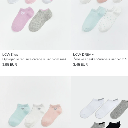
LCW Kids
LCW DREAM
Djevojačke tenisice čarape s uzorkom mašne, pakiranje od 5 komada
Ženske sneaker čarape s uzorkom 5
2.95 EUR
3.45 EUR