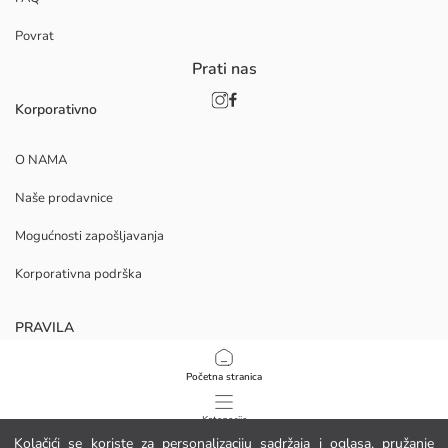
Povrat
Prati nas
Korporativno
O NAMA
Naše prodavnice
Mogućnosti zapošljavanja
Korporativna podrška
PRAVILA
Politika privatnosti i sigurnosti podataka
Početna stranica
Uvjeti korištenja
Kategorije
Kolačići se koriste za personalizaciju sadržaja i oglasa, pružanje