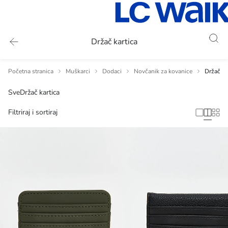
Držač kartica
Početna stranica
Muškarci
Dodaci
Novčanik za kovanice
Držač ka
Sve
Držač kartica
Filtriraj i sortiraj