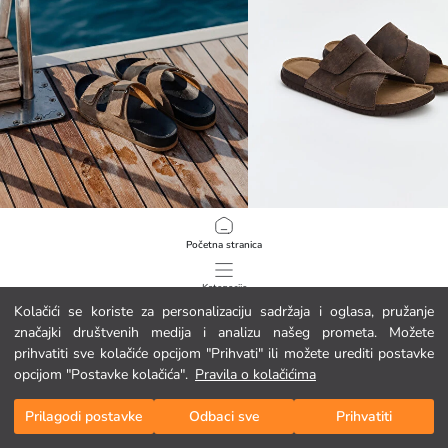
LCW STEPS
LCW STEPS
Početna stranica
Muške natikače s dvostrukim remenom
Muške papuče s križnim remenčići
19.95 EUR
14.95 EUR
Kategorije
Kolačići se koriste za personalizaciju sadržaja i oglasa, pružanje
značajki društvenih medija i analizu našeg prometa. Možete
Moja košarica
1
/
240
prihvatiti sve kolačiće opcijom "Prihvati" ili možete urediti postavke
opcijom "Postavke kolačića".
Pravila o kolačićima
Prilagodi postavke
Odbaci sve
Prihvatiti