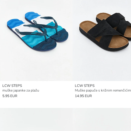
LCW STEPS
LCW STEPS
muške japanke za plažu
Muške papuče s križnim remenčići
5.95 EUR
14.95 EUR