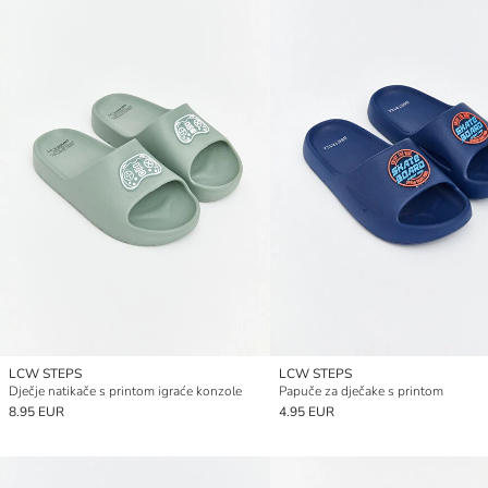
LCW STEPS
LCW STEPS
Dječje natikače s printom igraće konzole
Papuče za dječake s printom
8.95 EUR
4.95 EUR