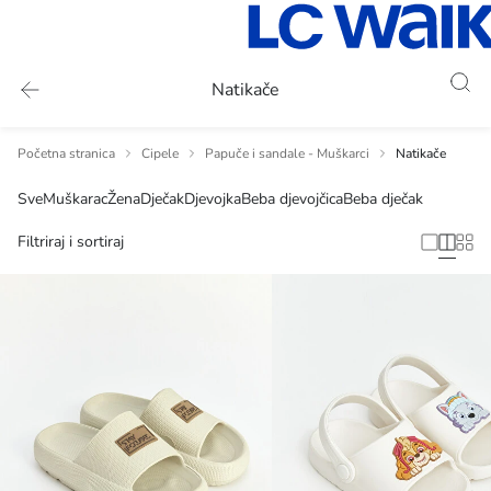
Natikače
Početna stranica
Cipele
Papuče i sandale - Muškarci
Natikače
Sve
Muškarac
Žena
Dječak
Djevojka
Beba djevojčica
Beba dječak
Filtriraj i sortiraj