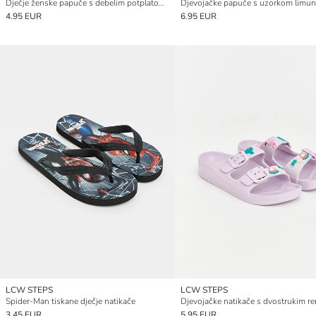
Dječje ženske papuče s debelim potplatom i dvostrukim kopčanjem
Djevojačke papuče s uzorkom limu
4.95 EUR
6.95 EUR
LCW STEPS
LCW STEPS
Spider-Man tiskane dječje natikače
Djevojačke natikače s dvostrukim 
3.45 EUR
5.95 EUR