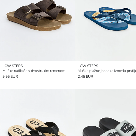
LCW STEPS
LCW STEPS
Muške natikače s dvostrukim remenom
Muške plažne japanke između prstij
9.95 EUR
2.45 EUR