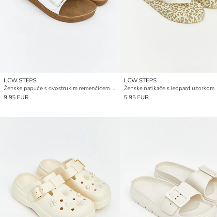
LCW STEPS
LCW STEPS
Ženske papuče s dvostrukim remenčićem i debelim potplatom
Ženske natikače s leopard uzorkom
9.95 EUR
5.95 EUR