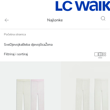
Najlonke
Početna stranica
Sve
Djevojka
Beba djevojčica
Žena
Filtriraj i sortiraj