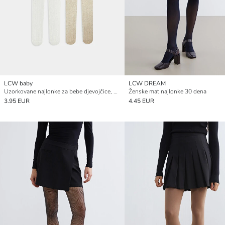
LCW baby
LCW DREAM
Uzorkovane najlonke za bebe djevojčice, pakiranje od 2 komada
Ženske mat najlonke 30 dena
3.95 EUR
4.45 EUR