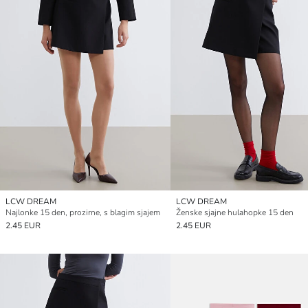
LCW DREAM
LCW DREAM
Najlonke 15 den, prozirne, s blagim sjajem
Ženske sjajne hulahopke 15 den
2.45 EUR
2.45 EUR