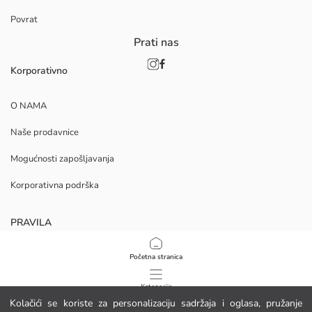
Povrat
Prati nas
Korporativno
O NAMA
Naše prodavnice
Mogućnosti zapošljavanja
Korporativna podrška
PRAVILA
Politika privatnosti i sigurnosti podataka
Početna stranica
Uvjeti korištenja
Kategorije
Kolačići se koriste za personalizaciju sadržaja i oglasa, pružanje
Politika kolačića