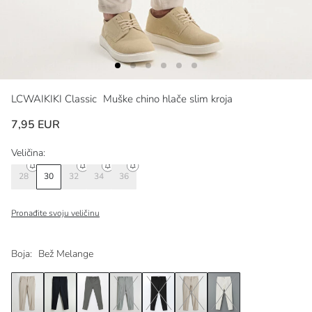
LCWAIKIKI Classic
Muške chino hlače slim kroja
7,95 EUR
Veličina:
28
30
32
34
36
Pronađite svoju veličinu
Boja:
Bež Melange