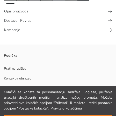
Opis proizvoda
Dostava i Povrat
Kampanje
Muške chino hlače uskog kroja, srednjeg struka i uskih nogavica
Podrška
Izrađene od interlock tkanine, s kopčanjem na patentni zatvarač i gumb
Glavna Tkanina:
Prati narudžbu
Podrijetlo:
Kontaktni obrazac
Dobavljač:
Marka:
Spol:
Kolačići se koriste za personalizaciju sadržaja i oglasa, pružanje
Kroj:
POMOĆ
značajki društvenih medija i analizu našeg prometa. Možete
Tkanina:
prihvatiti sve kolačiće opcijom "Prihvati" ili možete urediti postavke
Kroj struka:
opcijom "Postavke kolačića".
Pravila o kolačićima
Kroj nogavice:
FAQ
Dodaj u košaricu