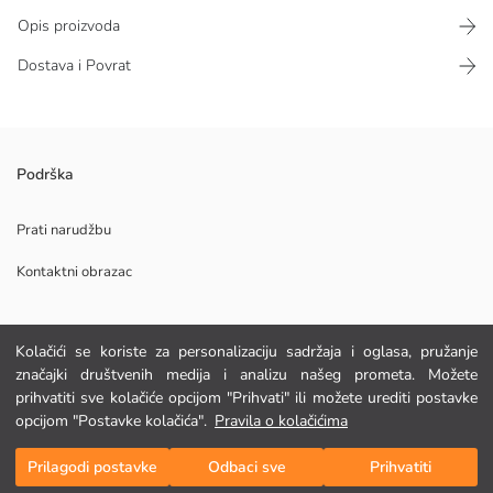
Opis proizvoda
Dostava i Povrat
Opuštenog kroja, srednjeg struka, širokih nogavica muške cargo hlače,
Podrška
izrađene od keper tkanine s visokim udjelom pamuka, elastični struk s
podesivom vezicom.
Prati narudžbu
Kontaktni obrazac
Glavna Tkanina:
Podrijetlo:
Kolačići se koriste za personalizaciju sadržaja i oglasa, pružanje
POMOĆ
Dobavljač:
značajki društvenih medija i analizu našeg prometa. Možete
Marka:
prihvatiti sve kolačiće opcijom "Prihvati" ili možete urediti postavke
Spol:
FAQ
opcijom "Postavke kolačića".
Pravila o kolačićima
Kroj:
Dodaj u košaricu
Tkanina:
Povrat
Prilagodi postavke
Odbaci sve
Prihvatiti
Kroj struka:
Prati nas
Kroj nogavice: