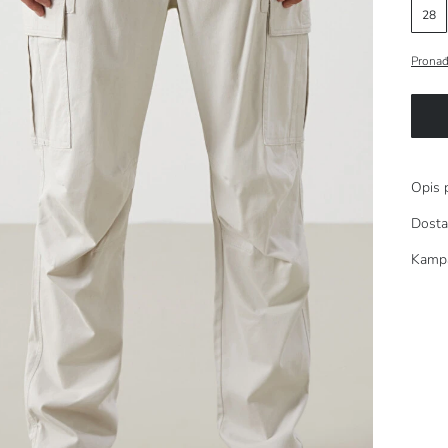
28
Pronađ
Opis 
Dosta
Kamp