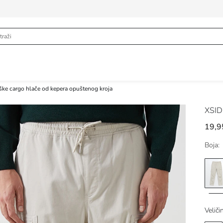
ke cargo hlače od kepera opuštenog kroja
XSI
19,9
Boja:
Veliči