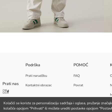
Muške cargo hlače s regularnim strukom i širokim krojem nogavica, izrađ
Podrška
POMOĆ
K
Prati narudžbu
FAQ
Prati nas
Kontaktni obrazac
Povrat
N
Glavna Tkanina:
Podrijetlo:
M
Dobavljač:
Marka:
Kolačići se koriste za personalizaciju sadržaja i oglasa, pružanje znača
K
Spol:
kolačiće opcijom "Prihvati" ili možete urediti postavke opcijom "Postavk
Kroj: