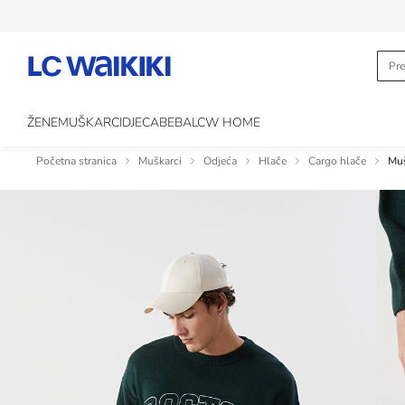
ŽENE
MUŠKARCI
DJECA
BEBA
LCW HOME
Početna stranica
Muškarci
Odjeća
Hlače
Cargo hlače
Muš