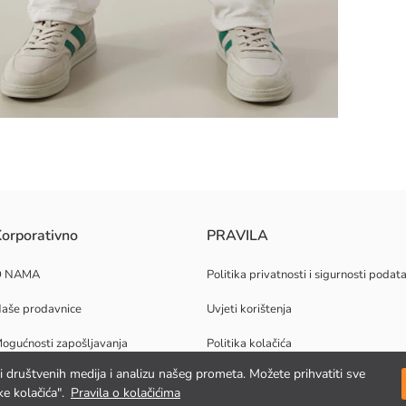
ene od keper tkanine s visokim udjelom pamuka. Elastični struk i vezica.
orporativno
PRAVILA
O NAMA
Politika privatnosti i sigurnosti podat
aše prodavnice
Uvjeti korištenja
ogućnosti zapošljavanja
Politika kolačića
jki društvenih medija i analizu našeg prometa. Možete prihvatiti sve
orporativna podrška
e kolačića".
Pravila o kolačićima