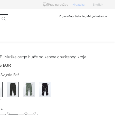
Prati narudžbu
Hrvatska
English
Prijava
Moja lista želja
Moja košarica
DE
Muške cargo hlače od kepera opuštenog kroja
5 EUR
Svijetlo Bež
na: