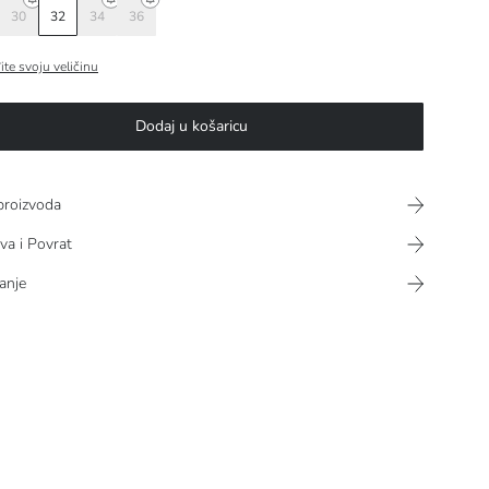
30
32
34
36
ite svoju veličinu
Dodaj u košaricu
proizvoda
va i Povrat
anje