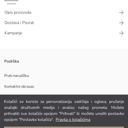
Opis proizvoda
Dostava i Povrat
Kampanje
Muška majica s okruglim izrezom i kratkim rukavima izrađena je od
Podrška
100% češljanog pamučnog pletiva. Na prsima se nalazi prugasti i
tekstualni tisak.
Prati narudžbu
Glavna Tkanina:
Kontaktni obrazac
Podrijetlo:
Dobavljač:
Marka:
Kolačići se koriste za personalizaciju sadržaja i oglasa, pružanje
Spol:
POMOĆ
značajki društvenih medija i analizu našeg prometa. Možete
Kroj:
prihvatiti sve kolačiće opcijom "Prihvati" ili možete urediti postavke
Tkanina:
opcijom "Postavke kolačića".
Pravila o kolačićima
Debljina:
FAQ
Dodaj u košaricu