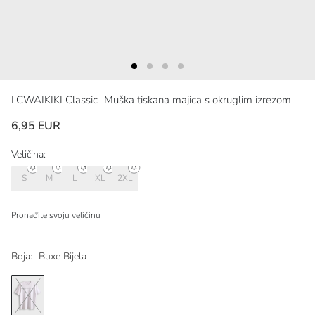
LCWAIKIKI Classic
Muška tiskana majica s okruglim izrezom
6,95 EUR
Veličina:
S
M
L
XL
2XL
Pronađite svoju veličinu
Boja:
Buxe Bijela