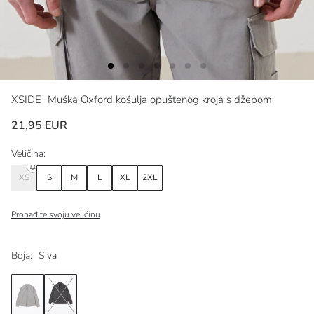
XSIDE
Muška Oxford košulja opuštenog kroja s džepom
21,95 EUR
Veličina:
XS
S
M
L
XL
2XL
Pronađite svoju veličinu
Boja:
Siva