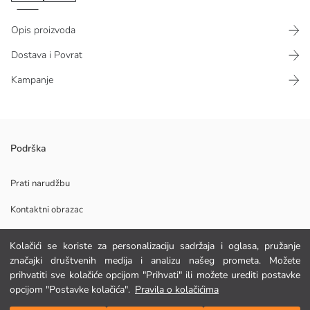
Opis proizvoda
Dostava i Povrat
Kampanje
Muška košulja s ovratnikom i dugim rukavima, izrađena od 100%
Podrška
pamučne oxford tkanine. Na kopčanje gumbima i s dva džepa na prsima.
Prati narudžbu
Kontaktni obrazac
Glavna Tkanina:
Podrijetlo:
Kolačići se koriste za personalizaciju sadržaja i oglasa, pružanje
Dobavljač:
POMOĆ
značajki društvenih medija i analizu našeg prometa. Možete
Marka:
prihvatiti sve kolačiće opcijom "Prihvati" ili možete urediti postavke
Spol:
opcijom "Postavke kolačića".
Pravila o kolačićima
Kroj:
FAQ
Dodaj u košaricu
Tkanina: