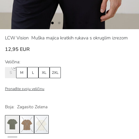
LCW Vision
Muška majica kratkih rukava s okruglim izrezom
12,95 EUR
Veličina:
S
M
L
XL
2XL
Pronađite svoju veličinu
Boja:
Zagasito Zelena