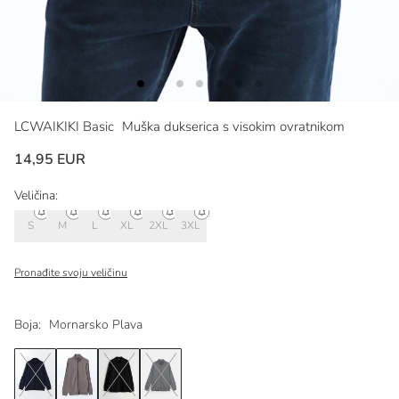
LCWAIKIKI Basic
Muška dukserica s visokim ovratnikom
14,95 EUR
Veličina:
S
M
L
XL
2XL
3XL
Pronađite svoju veličinu
Boja:
Mornarsko Plava