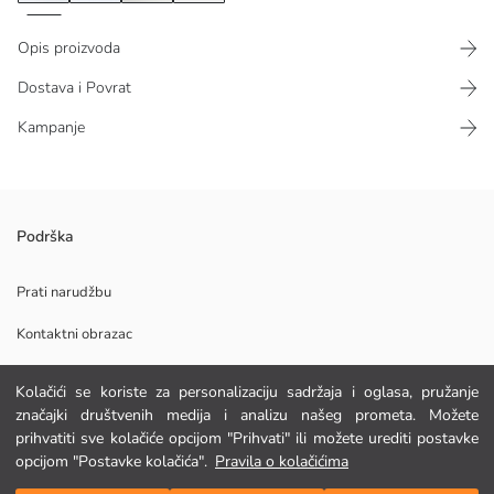
Opis proizvoda
Dostava i Povrat
Kampanje
Muška majica s kapuljačom od interlock tkanine ima visoku kragnu i
Podrška
prednje kopčanje patentnim zatvaračem. Dugi rukavi imaju tiskani
prugasti detalj, a džepovi se nalaze s obje strane.
Prati narudžbu
Kontaktni obrazac
Glavna Tkanina:
Kolačići se koriste za personalizaciju sadržaja i oglasa, pružanje
Podrijetlo:
POMOĆ
značajki društvenih medija i analizu našeg prometa. Možete
Dobavljač:
prihvatiti sve kolačiće opcijom "Prihvati" ili možete urediti postavke
Marka:
opcijom "Postavke kolačića".
Pravila o kolačićima
Spol:
FAQ
Dodaj u košaricu
Kroj: