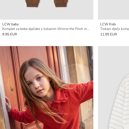
LCW baby
LCW Kids
Komplet za bebe dječake s tiskanim Winnie the Pooh motivom
Tiskani dječji kom
9.95 EUR
11.95 EUR