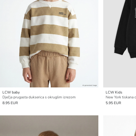
LCW baby
LCW Kids
Dječja prugasta dukserica s okruglim izrezom
New York tiskana d
8.95 EUR
5.95 EUR