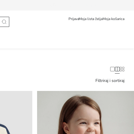
Prati narudžbu
Hrvatska
English
Prijava
Moja lista želja
Moja košarica
Filtriraj i sortiraj