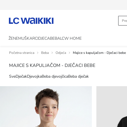
ŽENE
MUŠKARCI
DJECA
BEBA
LCW HOME
Početna stranica
Beba
Odjeća
Majice s kapuljačom - Dječaci bebe
MAJICE S KAPULJAČOM - DJEČACI BEBE
Sve
Dječak
Djevojka
Beba djevojčica
Beba dječak