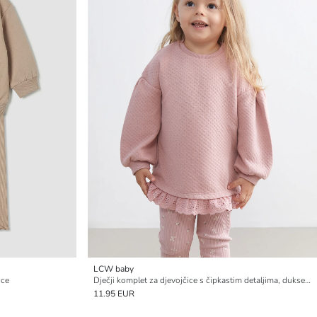
LCW baby
ice
Dječji komplet za djevojčice s čipkastim detaljima, dukserica i tajice
11.95 EUR