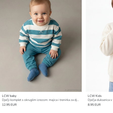
LCW baby
LCW Kids
Dječji komplet s okruglim izrezom: majica i trenirka za dječake
Dječja dukserica s
12.95 EUR
8.95 EUR