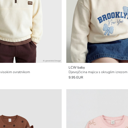
LCW baby
s visokim ovratnikom
Djevojčicina majica s okruglim izrezom
9.95 EUR