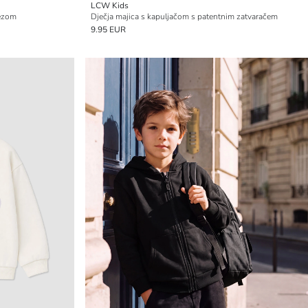
LCW Kids
rezom
Dječja majica s kapuljačom s patentnim zatvaračem
9.95 EUR