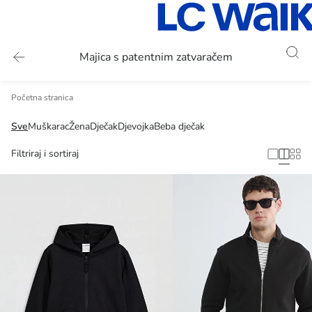
Majica s patentnim zatvaračem
Početna stranica
Sve
Muškarac
Žena
Dječak
Djevojka
Beba dječak
Filtriraj i sortiraj