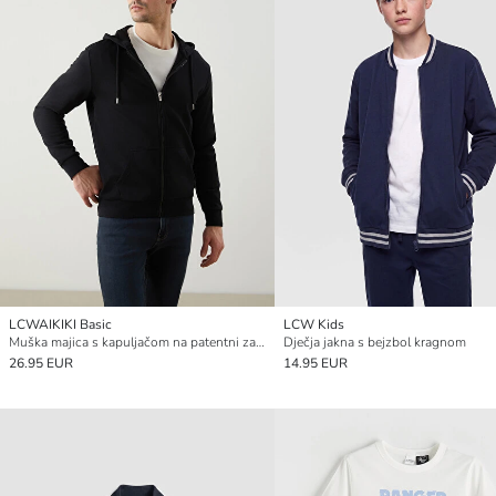
LCWAIKIKI Basic
LCW Kids
Muška majica s kapuljačom na patentni zatvarač s dugim rukavima
Dječja jakna s bejzbol kragnom
26.95 EUR
14.95 EUR