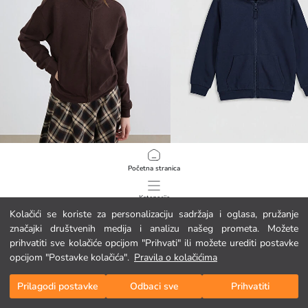
XSIDE
LCW Kids
Početna stranica
Ženska majica s visokim ovratnikom i patentnim zatvaračem prevelike veličine
29.95 EUR
9.95 EUR
Kategorije
Kolačići se koriste za personalizaciju sadržaja i oglasa, pružanje
značajki društvenih medija i analizu našeg prometa. Možete
Moja košarica
1
/
84
prihvatiti sve kolačiće opcijom "Prihvati" ili možete urediti postavke
opcijom "Postavke kolačića".
Pravila o kolačićima
Prilagodi postavke
Odbaci sve
Prihvatiti