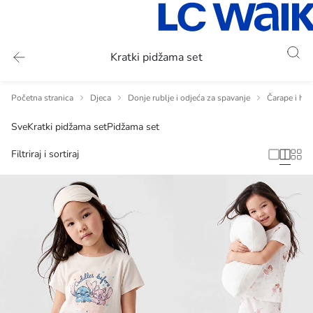
Kratki pidžama set
Početna stranica
Djeca
Donje rublje i odjeća za spavanje
Čarape i hul
Sve
Kratki pidžama set
Pidžama set
Filtriraj i sortiraj