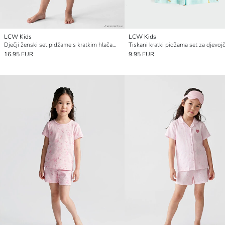
LCW Kids
LCW Kids
Dječji ženski set pidžame s kratkim hlačama i printom Barbie
Tiskani kratki pidžama set za djevoj
16.95 EUR
9.95 EUR