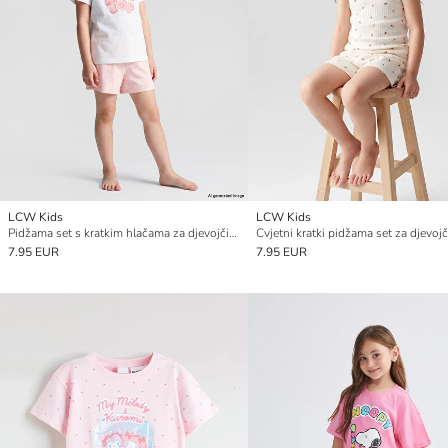
LCW Kids
LCW Kids
Pidžama set s kratkim hlačama za djevojčice s okruglim izrezom
Cvjetni kratki pidžama set za djevojč
7.95 EUR
7.95 EUR