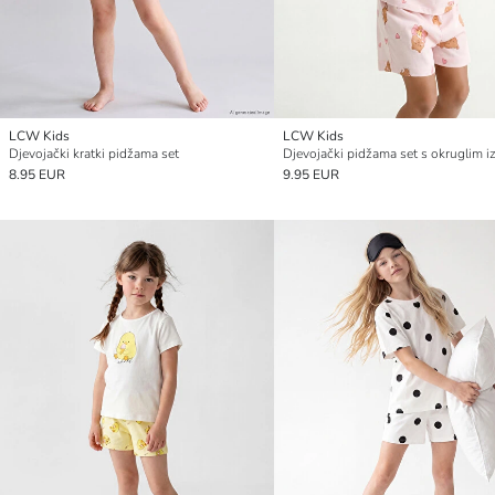
LCW Kids
LCW Kids
Djevojački kratki pidžama set
8.95 EUR
9.95 EUR