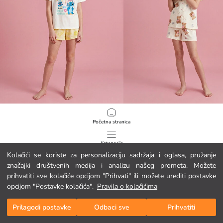
LCW Kids
LCW Kids
Početna stranica
Djevojački kratki pidžama set s tiskanim motivom Stitch
11.95 EUR
11.95 EUR
Kategorije
Kolačići se koriste za personalizaciju sadržaja i oglasa, pružanje
značajki društvenih medija i analizu našeg prometa. Možete
Moja košarica
1
/
81
prihvatiti sve kolačiće opcijom "Prihvati" ili možete urediti postavke
opcijom "Postavke kolačića".
Pravila o kolačićima
Prilagodi postavke
Odbaci sve
Prihvatiti