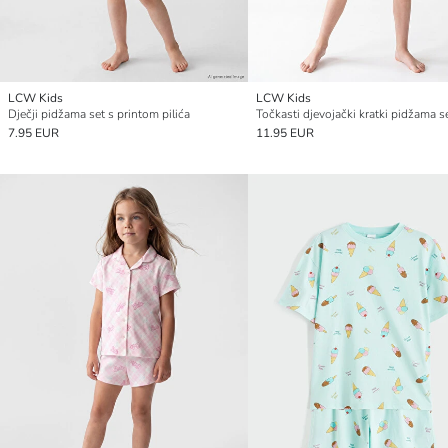
LCW Kids
LCW Kids
Dječji pidžama set s printom pilića
Točkasti djevojački kratki pidžama s
7.95 EUR
11.95 EUR