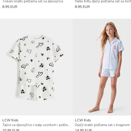
Tiskani kratki pidžama set za djevojčice
Hello Kitty dječji pidžama set sa šo
8.95 EUR
8.95 EUR
LCW Kids
LCW Kids
Tajice za djevojčice s kalp uzorkom i pidžama šort
Dječji kratki pidžama set s kragnom 
10.95 EUR
14.95 EUR