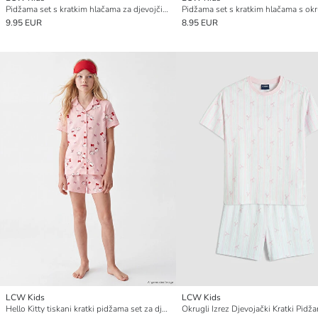
Pidžama set s kratkim hlačama za djevojčice s okruglim izrezom
9.95 EUR
8.95 EUR
LCW Kids
LCW Kids
Hello Kitty tiskani kratki pidžama set za djevojčice
Okrugli Izrez Djevojački Kratki Pidž