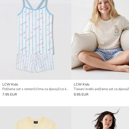
LCW Kids
LCW Kids
Pidžama set s remenčićima za djevojčice kratki kroj
Tiskani kratki pidžama set za djevoj
7.95 EUR
9.95 EUR