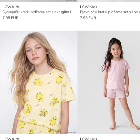
LCW Kids
LCW Kids
Djevojački kratki pidžama set s okruglim izrezom i tiskom
7.95 EUR
7.95 EUR
LCW Kids
LCW Kids