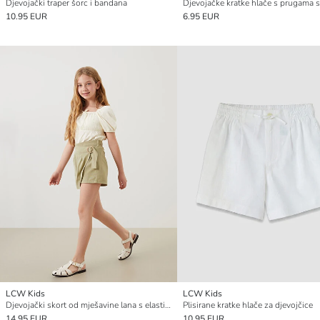
Djevojački traper šorc i bandana
10.95 EUR
6.95 EUR
LCW Kids
LCW Kids
Djevojački skort od mješavine lana s elastičnim strukom
Plisirane kratke hlače za djevojčice
14.95 EUR
10.95 EUR