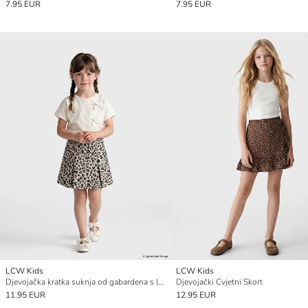
7.95 EUR
7.95 EUR
LCW Kids
LCW Kids
Djevojačka kratka suknja od gabardena s leopard printom
Djevojački Cvjetni Skort
11.95 EUR
12.95 EUR