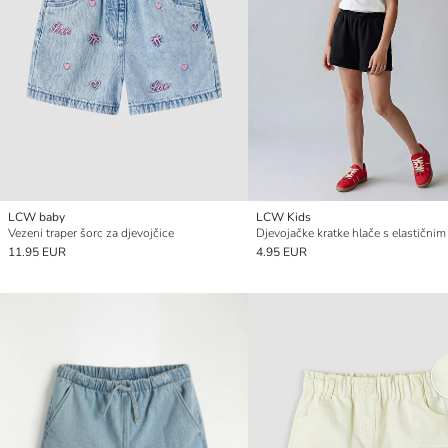
LCW baby
LCW Kids
Vezeni traper šorc za djevojčice
11.95 EUR
4.95 EUR