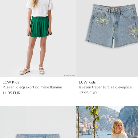
LCW Kids
LCW Kids
Plisirani dječji skort od meke tkanine
Izvezen traper šorc za djevojčice
11.95 EUR
17.95 EUR