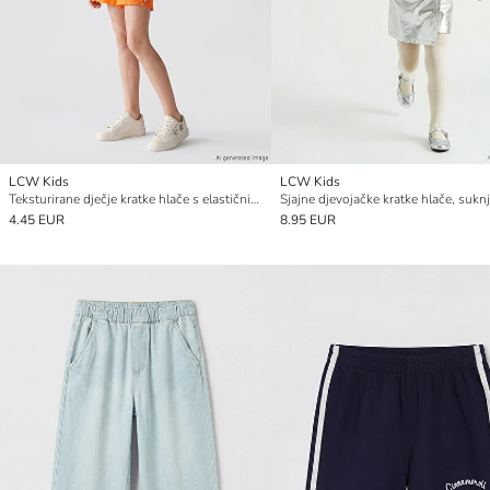
LCW Kids
LCW Kids
Teksturirane dječje kratke hlače s elastičnim strukom
4.45 EUR
8.95 EUR