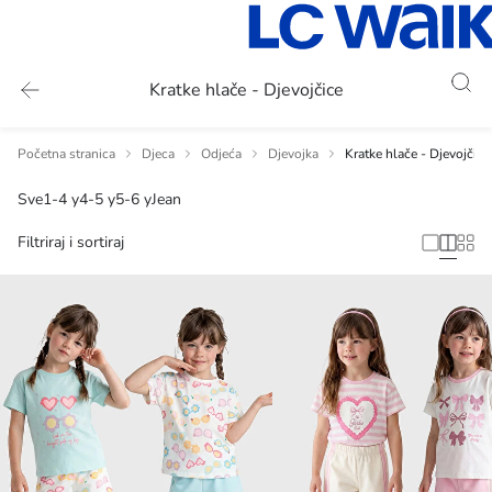
Kratke hlače - Djevojčice
Početna stranica
Djeca
Odjeća
Djevojka
Kratke hlače - Djevojčice
Sve
1-4 y
4-5 y
5-6 y
Jean
Filtriraj i sortiraj