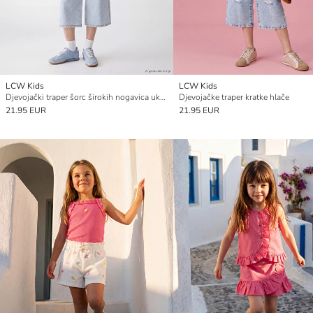
LCW Kids
LCW Kids
Djevojački traper šorc širokih nogavica ukrašen kristalima
Djevojačke traper kratke hlače
21.95 EUR
21.95 EUR