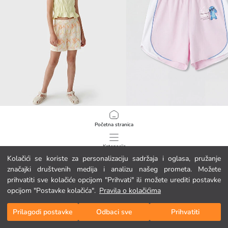
LCW Kids
LCW Kids
Početna stranica
Djevojačke kratke hlače s elastičnim strukom i uzorkom
Djevojačke kratke hlače s tiskom Sti
6.95 EUR
9.95 EUR
Kategorije
Kolačići se koriste za personalizaciju sadržaja i oglasa, pružanje
značajki društvenih medija i analizu našeg prometa. Možete
Moja košarica
1
/
224
prihvatiti sve kolačiće opcijom "Prihvati" ili možete urediti postavke
opcijom "Postavke kolačića".
Pravila o kolačićima
Prilagodi postavke
Odbaci sve
Prihvatiti