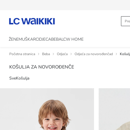
ŽENE
MUŠKARCI
DJECA
BEBA
LCW HOME
Početna stranica
Beba
Odjeća
Odjeća za novorođenčad
Košul
KOŠULJA ZA NOVOROĐENČE
Sve
Košulja