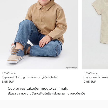
LCW baby
LCW baby
Keper košulja dugih rukava za dječake bebe
majica kratkih ruk
8.95 EUR
7.95 EUR
Ovo bi vas također moglo zanimati.
Bluza za novorođenče
Košulja-jakna za novorođenče