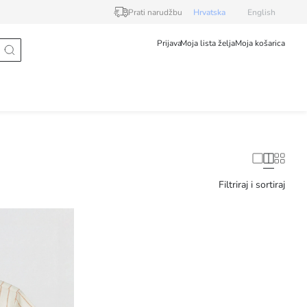
Prati narudžbu
Hrvatska
English
Prijava
Moja lista želja
Moja košarica
Filtriraj i sortiraj