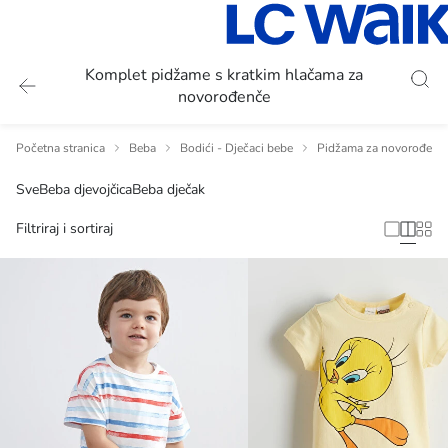
Komplet pidžame s kratkim hlačama za
novorođenče
Početna stranica
Beba
Bodići - Dječaci bebe
Pidžama za novorođenč
Sve
Beba djevojčica
Beba dječak
Filtriraj i sortiraj