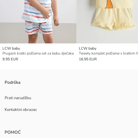
LCW baby
LCW baby
Prugasti kratki pidžama set za bebu dječaka
9.95 EUR
16.95 EUR
Podrška
Prati narudžbu
Kontaktni obrazac
POMOĆ