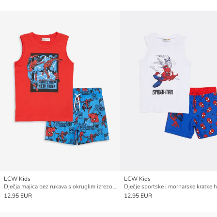
LCW Kids
LCW Kids
Dječja majica bez rukava s okruglim izrezom i kupaće hlače, s motivom Spider-Man
Dječje sportske i mornarske kratke h
12.95 EUR
12.95 EUR