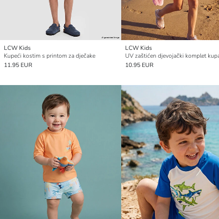
LCW Kids
LCW Kids
Kupeći kostim s printom za dječake
11.95 EUR
10.95 EUR