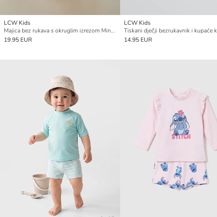
LCW Kids
LCW Kids
Majica bez rukava s okruglim izrezom Minecraft s tiskom za dječake i kupaće kratke hlače
19.95 EUR
14.95 EUR