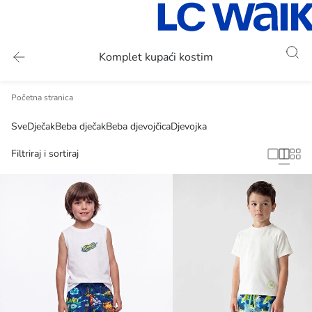
Komplet kupaći kostim
Početna stranica
Sve
Dječak
Beba dječak
Beba djevojčica
Djevojka
Filtriraj i sortiraj